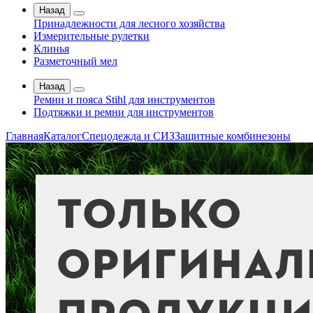
Назад
Принадлежности для лесного хозяйства
Измерительные рулетки
Клинья
Разметочный мел
Назад
Ремни и пояса Stihl для инструментов
Подтяжки и ремни для инструментов
Главная
Каталог
Спецодежда и СИЗ
Защитные комбинезоны