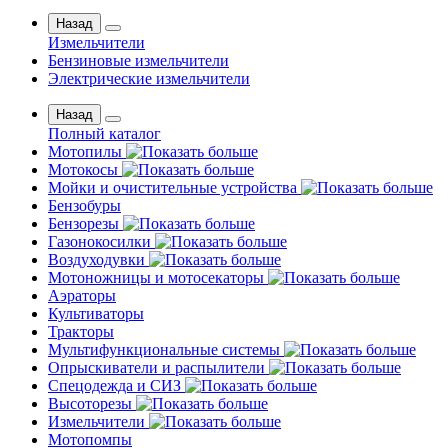
Назад
Измельчители
Бензиновые измельчители
Электрические измельчители
Назад
Полный каталог
Мотопилы
Мотокосы
Мойки и очистительные устройства
Бензобуры
Бензорезы
Газонокосилки
Воздуходувки
Мотоножницы и мотосекаторы
Аэраторы
Культиваторы
Тракторы
Мультифункциональные системы
Опрыскиватели и распылители
Спецодежда и СИЗ
Высоторезы
Измельчители
Мотопомпы