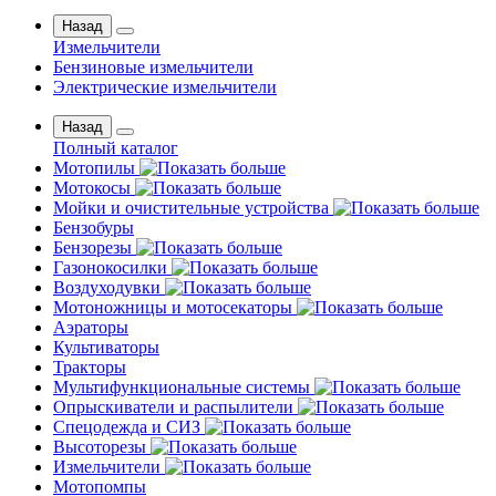
Назад
Измельчители
Бензиновые измельчители
Электрические измельчители
Назад
Полный каталог
Мотопилы
Мотокосы
Мойки и очистительные устройства
Бензобуры
Бензорезы
Газонокосилки
Воздуходувки
Мотоножницы и мотосекаторы
Аэраторы
Культиваторы
Тракторы
Мультифункциональные системы
Опрыскиватели и распылители
Спецодежда и СИЗ
Высоторезы
Измельчители
Мотопомпы