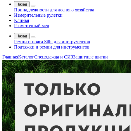
Назад
Принадлежности для лесного хозяйства
Измерительные рулетки
Клинья
Разметочный мел
Назад
Ремни и пояса Stihl для инструментов
Подтяжки и ремни для инструментов
Главная
Каталог
Спецодежда и СИЗ
Защитные щитки