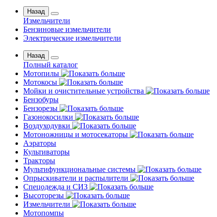
Назад
Измельчители
Бензиновые измельчители
Электрические измельчители
Назад
Полный каталог
Мотопилы
Мотокосы
Мойки и очистительные устройства
Бензобуры
Бензорезы
Газонокосилки
Воздуходувки
Мотоножницы и мотосекаторы
Аэраторы
Культиваторы
Тракторы
Мультифункциональные системы
Опрыскиватели и распылители
Спецодежда и СИЗ
Высоторезы
Измельчители
Мотопомпы